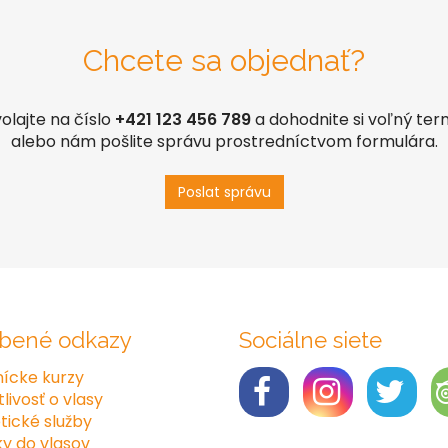
Chcete sa objednať?
olajte na číslo
+421 123 456 789
a dohodnite si voľný ter
alebo nám pošlite správu prostredníctvom formulára.
Poslat správu
bené odkazy
Sociálne siete
ícke kurzy
livosť o vlasy
ické služby
y do vlasov