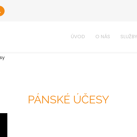
ÚVOD
O NÁS
SLUŽB
sy
PÁNSKÉ ÚČESY