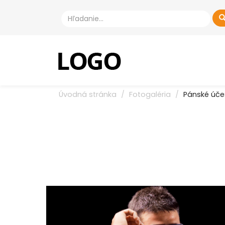
Úvodná stránka
Fotogaléria
Pánské úče