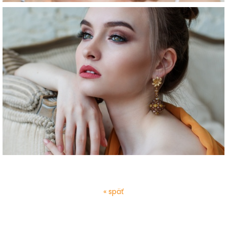
« späť