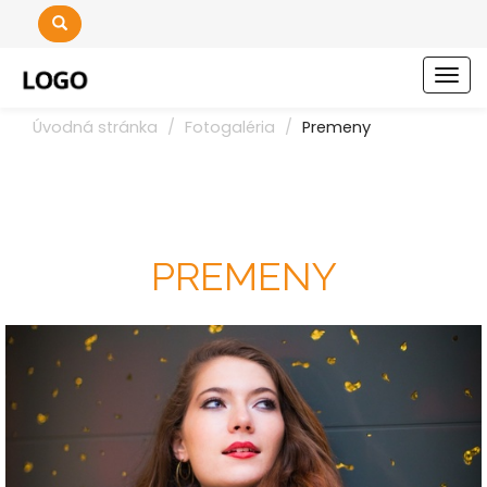
Men
Úvodná stránka
Fotogaléria
Premeny
PREMENY